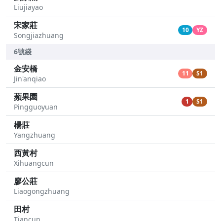
Liujiayao
宋家莊
10
YZ
Songjiazhuang
6號綫
金安橋
11
S1
Jin'anqiao
蘋果園
1
S1
Pingguoyuan
楊莊
Yangzhuang
西黃村
Xihuangcun
廖公莊
Liaogongzhuang
田村
Tiancun