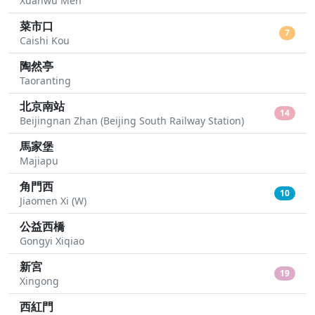
Xuanwu Men
菜市口
7
Caishi Kou
陶然亭
Taoranting
北京南站
14
Beijingnan Zhan (Beijing South Railway Station)
馬家堡
Majiapu
角門西
10
Jiaomen Xi (W)
公益西橋
Gongyi Xiqiao
新宮
19
Xingong
西紅門