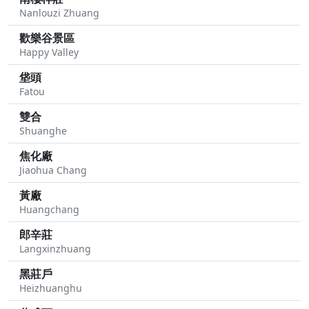
Nanlouzi Zhuang
歡樂谷景區
Happy Valley
垡頭
Fatou
雙合
Shuanghe
焦化廠
Jiaohua Chang
黃廠
Huangchang
郎辛莊
Langxinzhuang
黑莊戶
Heizhuanghu