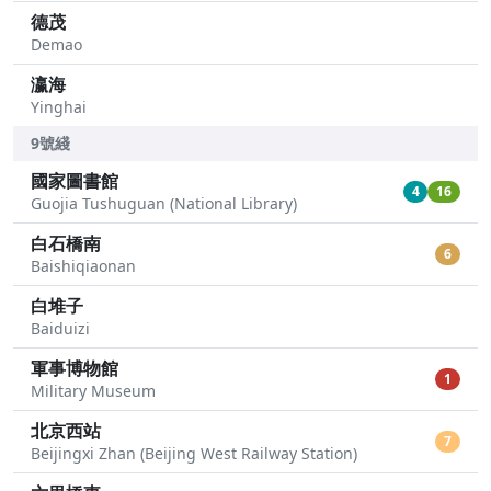
德茂
Demao
瀛海
Yinghai
9號綫
國家圖書館
4
16
Guojia Tushuguan (National Library)
白石橋南
6
Baishiqiaonan
白堆子
Baiduizi
軍事博物館
1
Military Museum
北京西站
7
Beijingxi Zhan (Beijing West Railway Station)