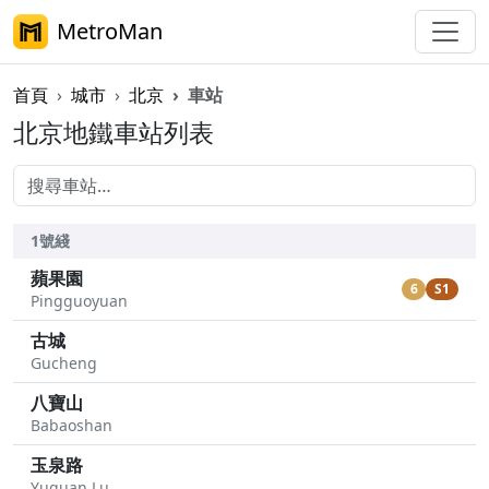
MetroMan
首頁
城市
北京
車站
北京地鐵車站列表
1號綫
蘋果園
6
S1
Pingguoyuan
古城
Gucheng
八寶山
Babaoshan
玉泉路
Yuquan Lu