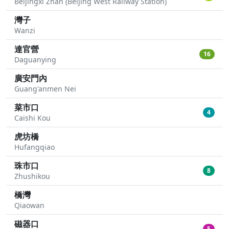
Beijingxi Zhan (Beijing West Railway Station)
灣子
Wanzi
達官營
16
Daguanying
廣安門內
Guang'anmen Nei
菜市口
4
Caishi Kou
虎坊橋
Hufangqiao
珠市口
8
Zhushikou
橋灣
Qiaowan
磁器口
5