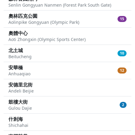
Senlin Gongyuan Nanmen (Forest Park South Gate)
奧林匹克公園
15
Aolinpike Gongyuan (Olympic Park)
奧體中心
Aoti Zhongxin (Olympic Sports Center)
北土城
10
Beitucheng
安華橋
12
Anhuaqiao
安德里北街
Andeli Beijie
鼓樓大街
2
Gulou Dajie
什剎海
Shichahai