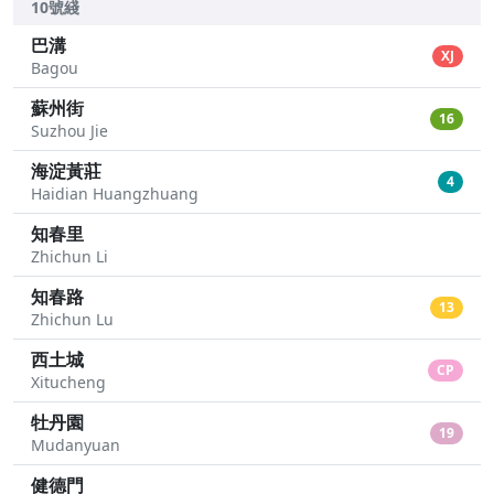
10號綫
巴溝
XJ
Bagou
蘇州街
16
Suzhou Jie
海淀黃莊
4
Haidian Huangzhuang
知春里
Zhichun Li
知春路
13
Zhichun Lu
西土城
CP
Xitucheng
牡丹園
19
Mudanyuan
健德門