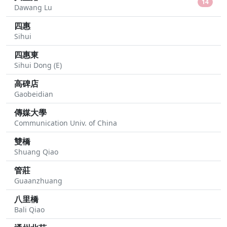
14
Dawang Lu
四惠
Sihui
四惠東
Sihui Dong (E)
高碑店
Gaobeidian
傳媒大學
Communication Univ. of China
雙橋
Shuang Qiao
管莊
Guaanzhuang
八里橋
Bali Qiao