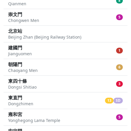
8
Qianmen
崇文門
5
Chongwen Men
北京站
Beijing Zhan (Beijing Railway Station)
建國門
1
Jianguomen
朝陽門
6
Chaoyang Men
東四十條
3
Dongsi Shitiao
東直門
13
SD
Dongzhimen
雍和宮
5
Yonghegong Lama Temple