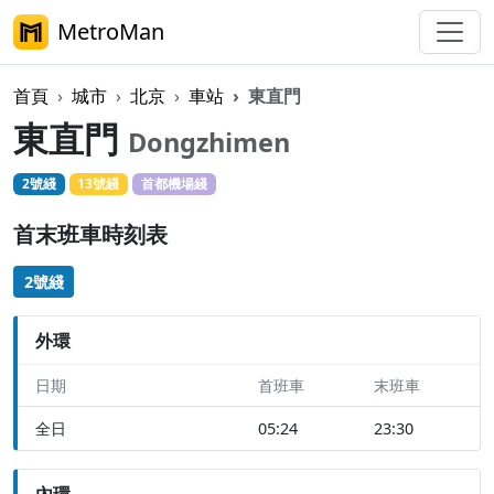
MetroMan
首頁
城市
北京
車站
東直門
東直門
Dongzhimen
2號綫
13號綫
首都機場綫
首末班車時刻表
2號綫
外環
日期
首班車
末班車
全日
05:24
23:30
內環