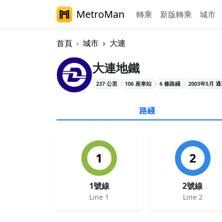
MetroMan
轉乘
新版轉乘
城市
首頁
城市
大連
大連地鐵概覽
大連地鐵
237 公里
106 座車站
6 條路綫
2003年5月 
路綫
1
2
1號線
2號線
Line 1
Line 2