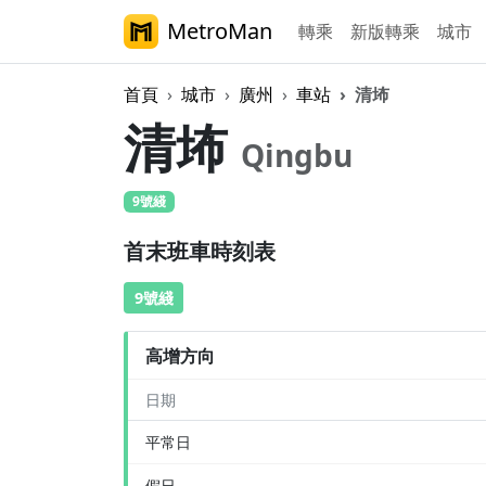
MetroMan
轉乘
新版轉乘
城市
首頁
城市
廣州
車站
清㘵
清㘵
Qingbu
9號綫
首末班車時刻表
9號綫
高增方向
日期
平常日
假日