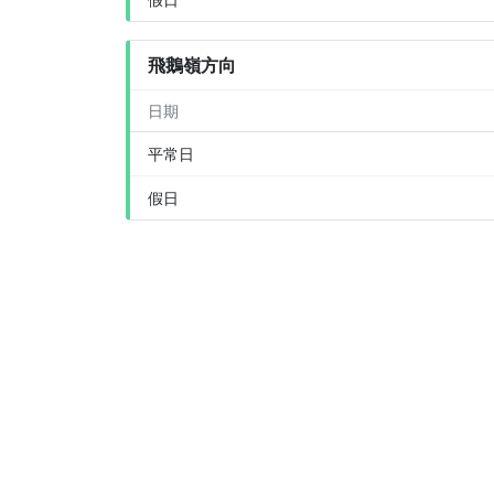
飛鵝嶺方向
日期
平常日
假日