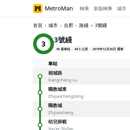
MetroMan
轉乘
新版轉乘
城市
首頁
城市
合肥
路綫
3號綫
合肥軌道交通3號
3號綫
3
40 座車站
48.5 公里
2019年12月26日 通車
車站
相城路
Xiangcheng Lu
職教城東
Zhijiaochengdong
職教城
Zhijiaocheng
幼兒師範
You'er Shifan