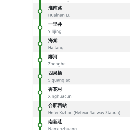
淮南路
Huainan Lu
一里井
Yilijing
海棠
Haitang
鄭河
Zhenghe
四泉橋
Siquanqiao
杏花村
Xinghuacun
合肥西站
Hefei Xizhan (Hefeixi Railway Station)
南新莊
Nanxinzhuang