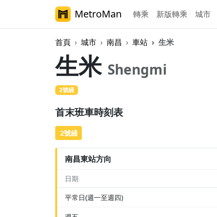
MetroMan
轉乘
新版轉乘
城市
首頁
城市
南昌
車站
生米
生米
Shengmi
2號綫
首末班車時刻表
2號綫
南昌東站方向
日期
平常日(週一至週四)
週五