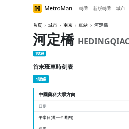
MetroMan
轉乘
新版轉乘
城市
首頁
城市
南京
車站
河定橋
河定橋
HEDINGQIA
1號綫
首末班車時刻表
1號綫
中國藥科大學方向
日期
平常日(週一至週四)
週五