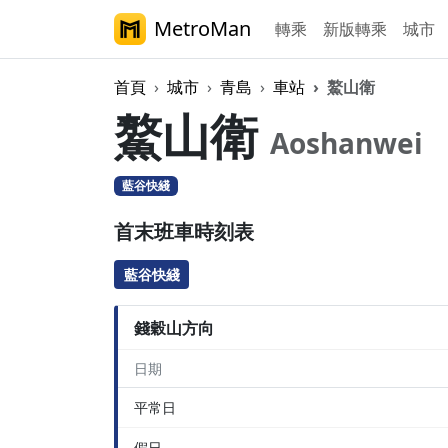
MetroMan
轉乘
新版轉乘
城市
首頁
城市
青島
車站
鰲山衛
鰲山衛
Aoshanwei
藍谷快綫
首末班車時刻表
藍谷快綫
錢穀山方向
日期
平常日
假日