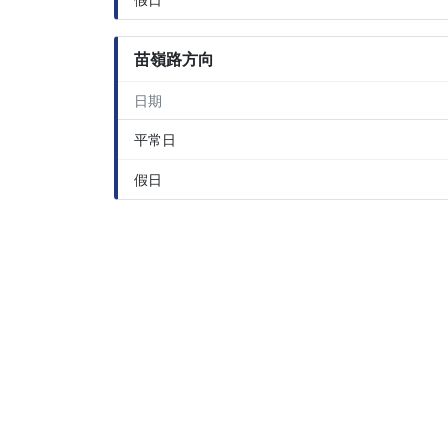
苗嶺路方向
日期
平常日
假日