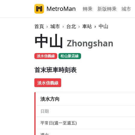
MetroMan
轉乘
新版轉乘
城市
首頁
城市
台北
車站
中山
中山
Zhongshan
淡水信義線
松山新店線
首末班車時刻表
淡水信義線
淡水方向
日期
平常日(週一至週五)
週六