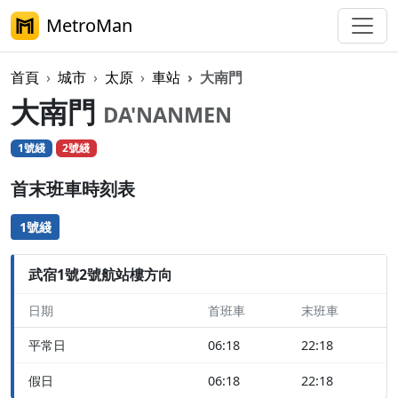
MetroMan
首頁
城市
太原
車站
大南門
大南門
DA'NANMEN
1號綫
2號綫
首末班車時刻表
1號綫
武宿1號2號航站樓方向
日期
首班車
末班車
平常日
06:18
22:18
假日
06:18
22:18