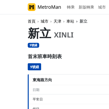
MetroMan
轉乘
新版轉乘
城市
首頁
城市
天津
車站
新立
新立
XINLI
9號綫
首末班車時刻表
9號綫
東海路方向
日期
平常日
假日