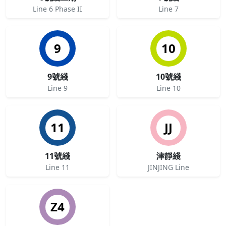
Line 6 Phase II
Line 7
9
10
9號綫
10號綫
Line 9
Line 10
11
JJ
11號綫
津靜綫
Line 11
JINJING Line
Z4