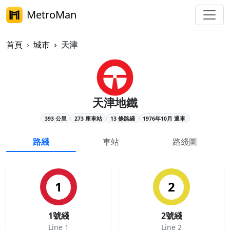
MetroMan
首頁
城市
天津
天津地鐵概覽
天津地鐵
393 公里
273 座車站
13 條路綫
1976年10月 通車
路綫
車站
路綫圖
1
2
1號綫
2號綫
Line 1
Line 2