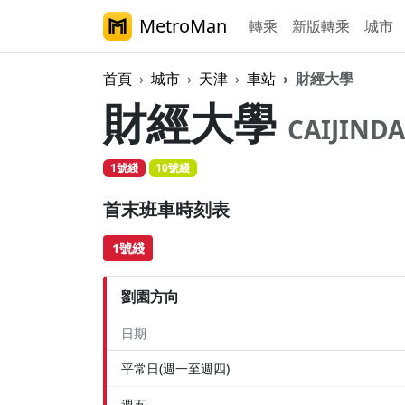
MetroMan
轉乘
新版轉乘
城市
首頁
城市
天津
車站
財經大學
財經大學
CAIJIND
1號綫
10號綫
首末班車時刻表
1號綫
劉園方向
日期
平常日(週一至週四)
週五