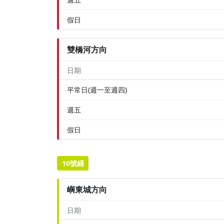
假日
雙橋河方向
日期
平常日(週一至週四)
週五
假日
10號綫
嶼東城方向
日期