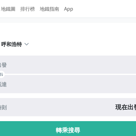
地鐵圖
排行榜
地鐵指南
App
規劃
呼和浩特
出發
抵達
現在出
時刻
轉乘搜尋