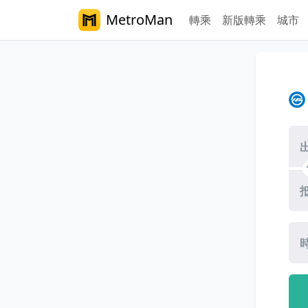
MetroMan
轉乘
新版轉乘
城市
呼和浩特地鐵路綫