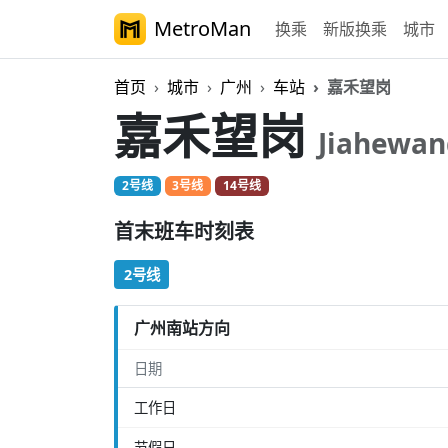
MetroMan
换乘
新版换乘
城市
首页
城市
广州
车站
嘉禾望岗
嘉禾望岗
Jiahewa
2号线
3号线
14号线
首末班车时刻表
2号线
广州南站方向
日期
工作日
节假日