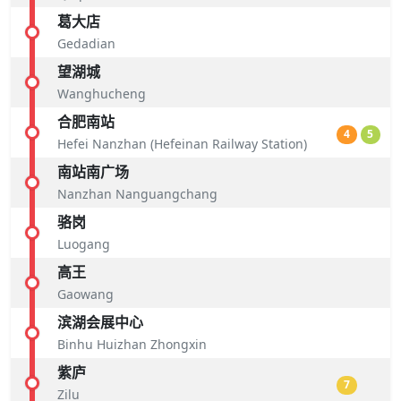
葛大店
Gedadian
望湖城
Wanghucheng
合肥南站
4
5
Hefei Nanzhan (Hefeinan Railway Station)
南站南广场
Nanzhan Nanguangchang
骆岗
Luogang
高王
Gaowang
滨湖会展中心
Binhu Huizhan Zhongxin
紫庐
7
Zilu