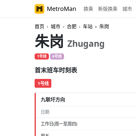
MetroMan
换乘
新版换乘
城市
首页
城市
合肥
车站
朱岗
朱岗
Zhugang
1号线
6号线
首末班车时刻表
1号线
九联圩方向
日期
工作日(周一至周四)
周五