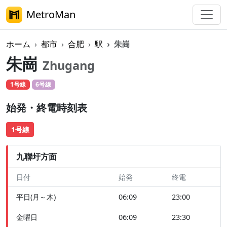
MetroMan
ホーム
都市
合肥
駅
朱崗
朱崗
Zhugang
1号線
6号線
始発・終電時刻表
1号線
九聯圩方面
日付
始発
終電
平日(月～木)
06:09
23:00
金曜日
06:09
23:30