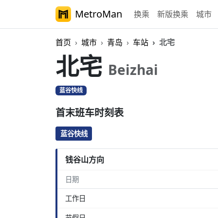
MetroMan
换乘
新版换乘
城市
首页
城市
青岛
车站
北宅
北宅
Beizhai
蓝谷快线
首末班车时刻表
蓝谷快线
钱谷山方向
日期
工作日
节假日