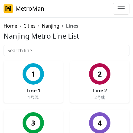
MetroMan
Home
Cities
Nanjing
Lines
Nanjing Metro Line List
1
2
Line 1
Line 2
1号线
2号线
3
4