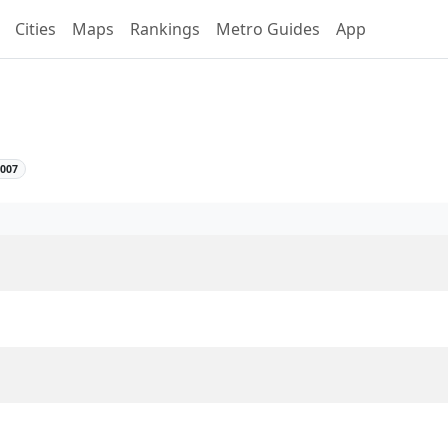
Cities
Maps
Rankings
Metro Guides
App
ine 6 Overview
2007