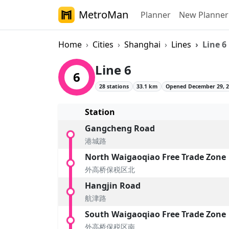
MetroMan
Planner
New Planner
Home
Cities
Shanghai
Lines
Line 6
Shanghai Metro L
Line 6
6
28 stations
33.1 km
Opened December 29, 
Station
Gangcheng Road
港城路
North Waigaoqiao Free Trade Zone
外高桥保税区北
Hangjin Road
航津路
South Waigaoqiao Free Trade Zone
外高桥保税区南