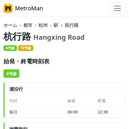
MetroMan
ホーム
都市
杭州
駅
杭行路
杭行路
Hangxing Road
4号線
10号線
始発・終電時刻表
4号線
浦沿行
日付
始発
終電
毎日
06:08
22:38
池華街行