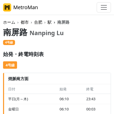
MetroMan
ホーム
都市
合肥
駅
南屏路
南屏路
Nanping Lu
4号線
始発・終電時刻表
4号線
焼脈崗方面
日付
始発
終電
平日(月～木)
06:10
23:43
金曜日
06:10
00:03