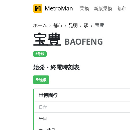
MetroMan
乗換
新版乗換
都市
ホーム
都市
昆明
駅
宝豊
宝豊
BAOFENG
5号線
始発・終電時刻表
5号線
世博園行
日付
平日
土・休日