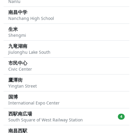
Nanlu
南昌中学
Nanchang High School
生米
Shengmi
九竜湖南
Jiulonghu Lake South
市民中心
Civic Center
鷹潭街
Yingtan Street
国博
International Expo Center
西駅南広場
4
South Square of West Railway Station
南昌西駅