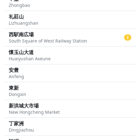
Zhongbao
礼莊山
Lizhuangshan
西駅南広場
2
South Square of West Railway Station
懷玉山大道
Huaiyushan Aveune
安豊
Anfeng
東新
Dongxin
新洪城大市場
New Hongcheng Market
丁家洲
Dingjiazhou