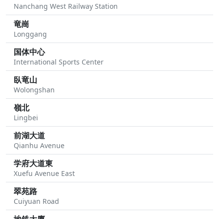
Nanchang West Railway Station
竜崗
Longgang
国体中心
International Sports Center
臥竜山
Wolongshan
嶺北
Lingbei
前湖大道
Qianhu Avenue
学府大道東
Xuefu Avenue East
翠苑路
Cuiyuan Road