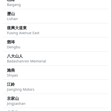
Baigang
瀝山
Lishan
復興大道東
Fuxing Avenue East
鄧埠
Dengbu
八大山人
Badashanren Memorial
施堯
Shiyao
江鈴
Jiangling Motors
京家山
Jingjiashan