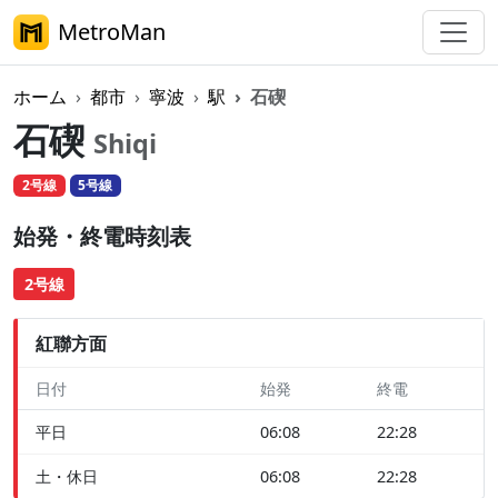
MetroMan
ホーム
都市
寧波
駅
石碶
石碶
Shiqi
2号線
5号線
始発・終電時刻表
2号線
紅聯方面
日付
始発
終電
平日
06:08
22:28
土・休日
06:08
22:28