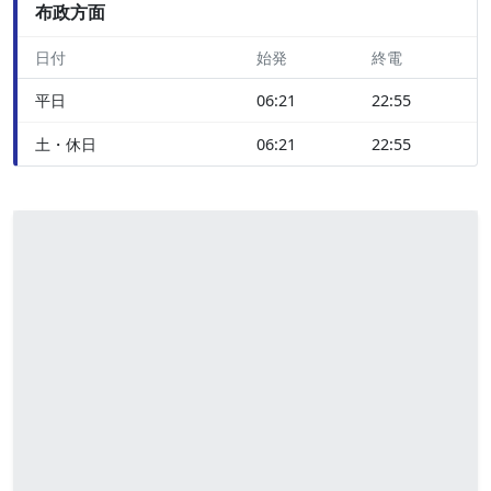
布政方面
日付
始発
終電
平日
06:21
22:55
土・休日
06:21
22:55