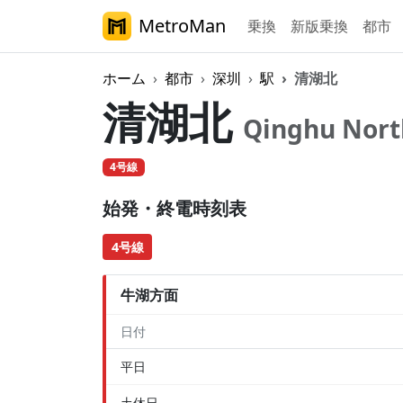
MetroMan
乗換
新版乗換
都市
ホーム
都市
深圳
駅
清湖北
清湖北
Qinghu Nort
4号線
始発・終電時刻表
4号線
牛湖方面
日付
平日
土休日