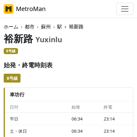
MetroMan
ホーム
都市
蘇州
駅
裕新路
裕新路
Yuxinlu
8号線
始発・終電時刻表
8号線
車坊行
日付
始発
終電
平日
06:34
23:14
土・休日
06:34
23:14