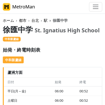
MetroMan
ホーム
都市
台北
駅
徐匯中学
徐匯中学
St. Ignatius High School
中和新蘆線
始発・終電時刻表
中和新蘆線
蘆洲方面
日付
始発
終電
平日(月～金)
06:00
00:52
土曜日
06:00
00:52