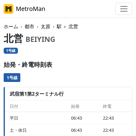
MetroMan
ホーム
都市
太原
駅
北営
北営
BEIYING
1号線
始発・終電時刻表
1号線
武宿第1第2ターミナル行
日付
始発
終電
平日
06:43
22:43
土・休日
06:43
22:43