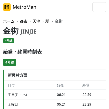
MetroMan
ホーム
都市
天津
駅
金街
金街
JINJIE
4号線
始発・終電時刻表
4号線
新興村方面
日付
始発
終電
平日(月～木)
06:21
22:59
金曜日
06:21
23:29