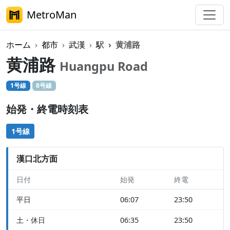
MetroMan
ホーム
都市
武漢
駅
黄浦路
黄浦路
Huangpu Road
1号線
8号線
始発・終電時刻表
1号線
漢口北方面
日付
始発
終電
平日
06:07
23:50
土・休日
06:35
23:50