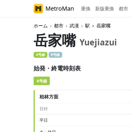
MetroMan
乗換
新版乗換
都市
ホーム
都市
武漢
駅
岳家嘴
岳家嘴
Yuejiazui
4号線
8号線
始発・終電時刻表
4号線
柏林方面
日付
平日
土・休日