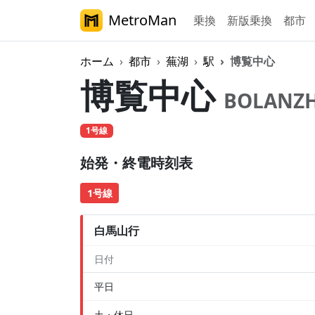
MetroMan
乗換
新版乗換
都市
ホーム
都市
蕪湖
駅
博覧中心
博覧中心
BOLANZ
1号線
始発・終電時刻表
1号線
白馬山行
日付
平日
土・休日