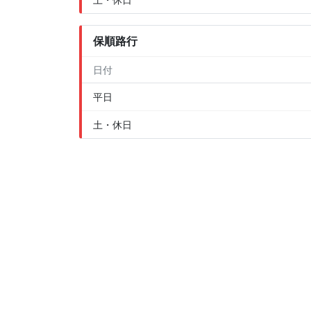
保順路行
日付
平日
土・休日