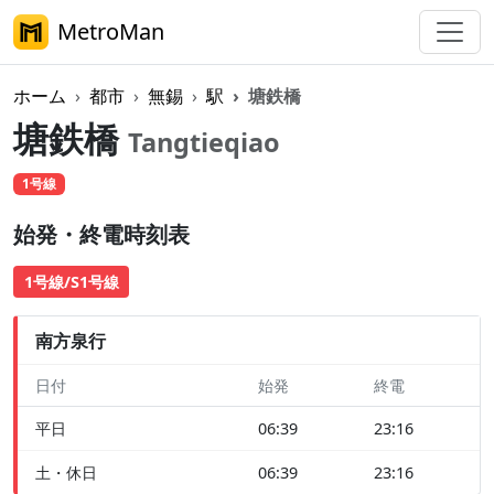
MetroMan
ホーム
都市
無錫
駅
塘鉄橋
塘鉄橋
Tangtieqiao
1号線
始発・終電時刻表
1号線/S1号線
南方泉行
日付
始発
終電
平日
06:39
23:16
土・休日
06:39
23:16