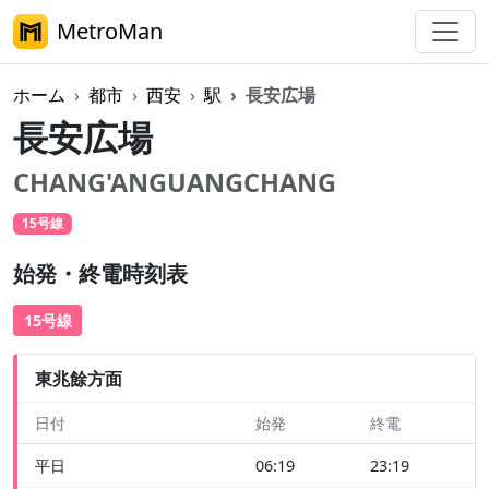
MetroMan
ホーム
都市
西安
駅
長安広場
長安広場
CHANG'ANGUANGCHANG
15号線
始発・終電時刻表
15号線
東兆餘方面
日付
始発
終電
平日
06:19
23:19