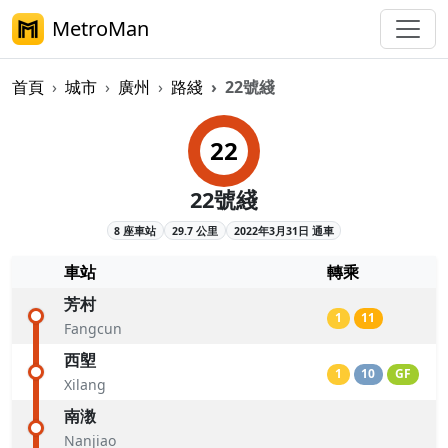
MetroMan
首頁
城市
廣州
路綫
22號綫
廣州地鐵22號綫概覽
22
22號綫
8 座車站
29.7 公里
2022年3月31日 通車
車站
轉乘
芳村
1
11
Fangcun
西塱
1
10
GF
Xilang
南漖
Nanjiao