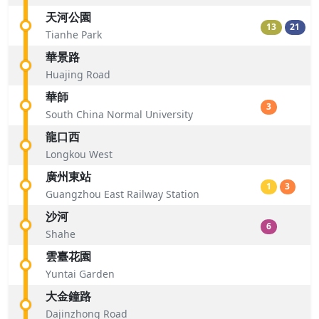
天河公園
13
21
Tianhe Park
華景路
Huajing Road
華師
3
South China Normal University
龍口西
Longkou West
廣州東​​站
1
3
Guangzhou East Railway Station
沙河
6
Shahe
雲臺花園
Yuntai Garden
大金鐘路
Dajinzhong Road