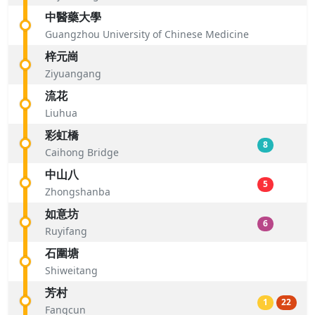
中醫藥大學
Guangzhou University of Chinese Medicine
梓元崗
Ziyuangang
流花
Liuhua
彩虹橋
8
Caihong Bridge
中山八
5
Zhongshanba
如意坊
6
Ruyifang
石圍塘
Shiweitang
芳村
1
22
Fangcun