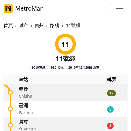
MetroMan
首頁
城市
廣州
路綫
11號綫
廣州地鐵11號綫概覽
11
11號綫
30 座車站
44.2 公里
2019年12月20日 通車
車站
轉乘
赤沙
12
Chisha
琶洲
8
Pazhou
員村
5
Yuancun