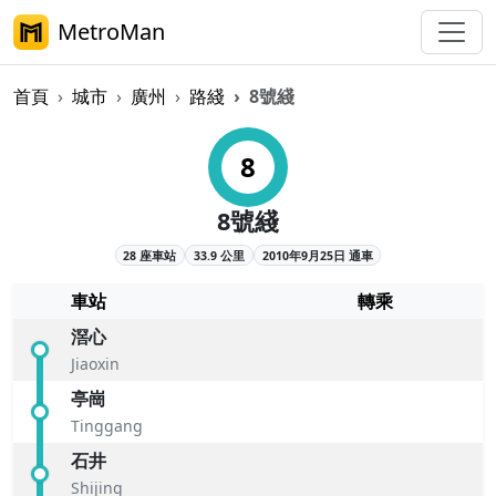
MetroMan
首頁
城市
廣州
路綫
8號綫
廣州地鐵8號綫概覽
8
8號綫
28 座車站
33.9 公里
2010年9月25日 通車
車站
轉乘
滘心
Jiaoxin
亭崗
Tinggang
石井
Shijing