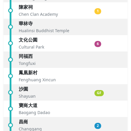
陳家祠
1
Chen Clan Academy
華林寺
Hualinsi Buddhist Temple
文化公園
6
Cultural Park
同福西
Tongfuxi
鳳凰新村
Fenghuang Xincun
沙園
GF
Shayuan
寶崗大道
Baogang Dadao
昌崗
2
Changgang