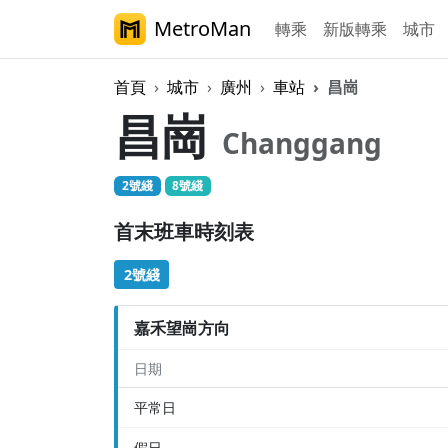
MetroMan
轉乘
新版轉乘
城市
首頁
城市
廣州
車站
昌崗
昌崗
Changgang
2號綫
8號綫
首末班車時刻表
2號綫
嘉禾望崗方向
日期
平常日
假日