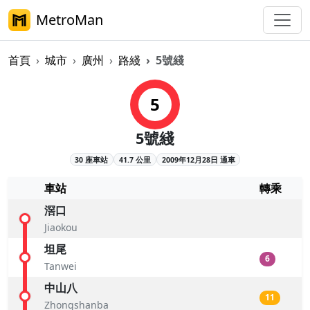
MetroMan
首頁
城市
廣州
路綫
5號綫
廣州地鐵5號綫概覽
5
5號綫
30 座車站
41.7 公里
2009年12月28日 通車
車站
轉乘
滘口
Jiaokou
坦尾
6
Tanwei
中山八
11
Zhongshanba