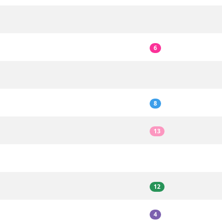
6
8
13
12
4