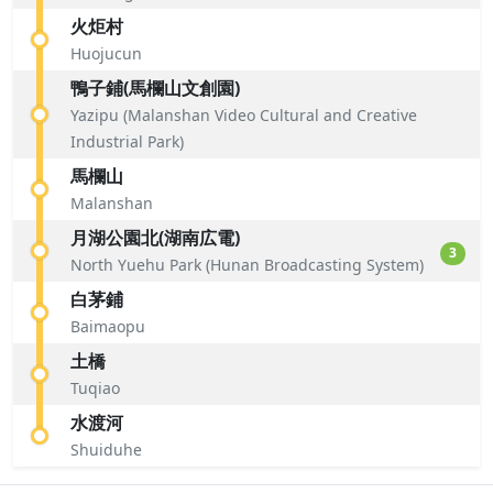
火炬村
Huojucun
鴨子鋪(馬欄山文創園)
Yazipu (Malanshan Video Cultural and Creative
Industrial Park)
馬欄山
Malanshan
月湖公園北(湖南広電)
3
North Yuehu Park (Hunan Broadcasting System)
白茅鋪
Baimaopu
土橋
Tuqiao
水渡河
Shuiduhe