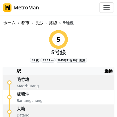
MetroMan
ホーム
都市
長沙
路線
5号線
長沙メトロ5号線概要
5
5号線
18 駅
22.5 km
2015年11月29日 開業
駅
乗換
毛竹塘
Maozhutang
板塘沖
Bantangchong
大塘
Datang