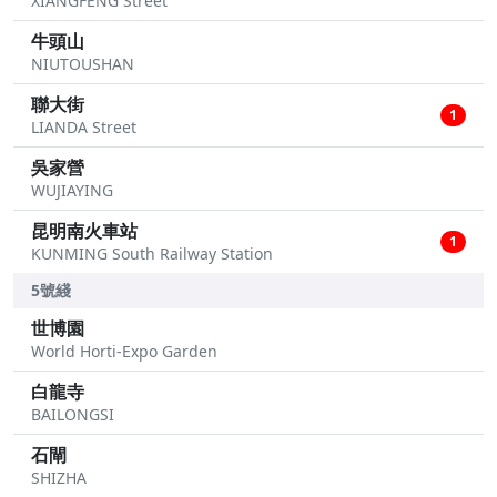
XIANGFENG Street
牛頭山
NIUTOUSHAN
聯大街
1
LIANDA Street
吳家營
WUJIAYING
昆明南火車站
1
KUNMING South Railway Station
5號綫
世博園
World Horti-Expo Garden
白龍寺
BAILONGSI
石閘
SHIZHA