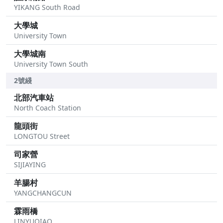
YIKANG South Road
大學城
University Town
大學城南
University Town South
2號綫
北部汽車站
North Coach Station
龍頭街
LONGTOU Street
司家營
SIJIAYING
羊腸村
YANGCHANGCUN
霖雨橋
LINYUQIAO